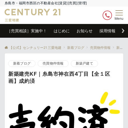
糸島市・福岡市西区の不動産会社[賃貸][売買][管理]
Menu
［売買相談］実施中！
はじめに
お知らせ
採用情報
売
【公式】センチュリー21 三愛地建
新着ブログ
売買物件情報
新築戸建て
新着ブログ
売買物件情報
新築戸建て
新築建売KF｜糸島市神在西4丁目【全１区
画】成約済