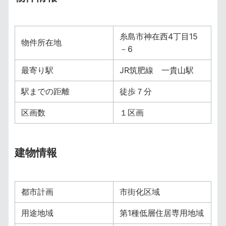
糸島市神在西4丁目15
物件所在地
－6
最寄り駅
JR筑肥線 一貴山駅
駅までの距離
徒歩７分
区画数
１区画
建物情報
都市計画
市街化区域
用途地域
第1種低層住居専用地域