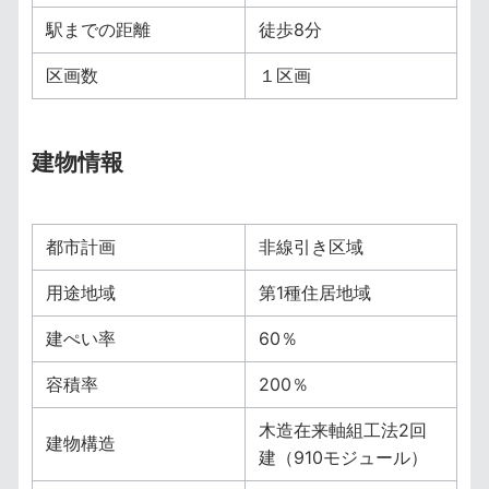
駅までの距離
徒歩8分
区画数
１区画
建物情報
都市計画
非線引き区域
用途地域
第1種住居地域
建ぺい率
60％
容積率
200％
木造在来軸組工法2回
建物構造
建（910モジュール）