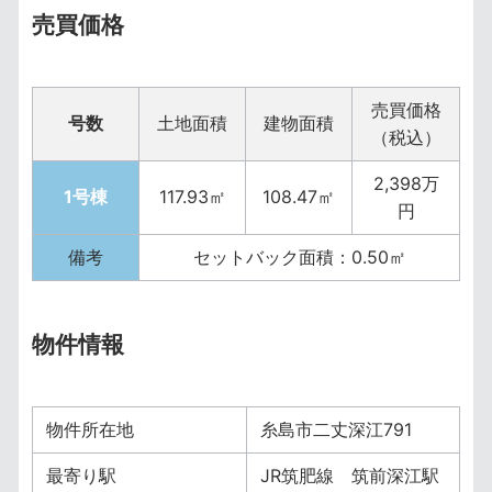
売買価格
売買価格
号数
土地面積
建物面積
（税込）
2,398万
1号棟
117.93㎡
108.47㎡
円
備考
セットバック面積：0.50㎡
物件情報
物件所在地
糸島市二丈深江791
最寄り駅
JR筑肥線 筑前深江駅