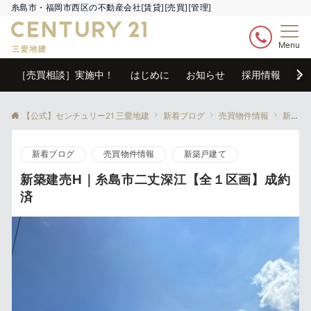
糸島市・福岡市西区の不動産会社[賃貸][売買][管理]
Menu
［売買相談］実施中！
はじめに
お知らせ
採用情報
売
【公式】センチュリー21 三愛地建
新着ブログ
売買物件情報
新築戸建て
新着ブログ
売買物件情報
新築戸建て
新築建売H｜糸島市二丈深江【全１区画】成約
済