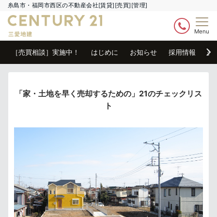
糸島市・福岡市西区の不動産会社[賃貸][売買][管理]
Menu
［売買相談］実施中！
はじめに
お知らせ
採用情報
売
「家・土地を早く売却するための」21のチェックリス
ト