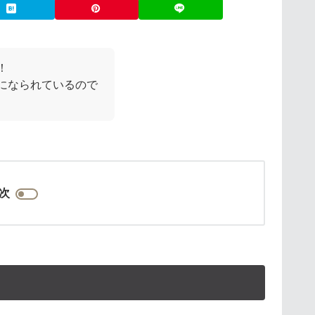
！
になられているので
次