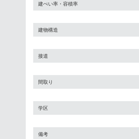
建ぺい率・容積率
建物構造
接道
間取り
学区
備考