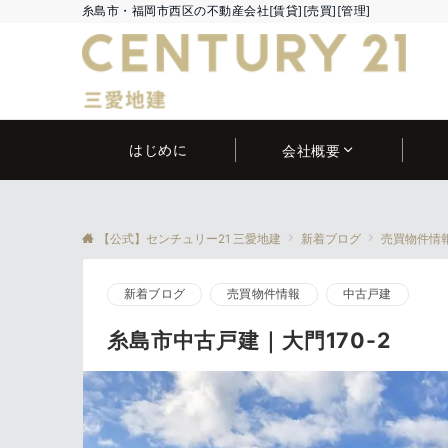
糸島市・福岡市西区の不動産会社[賃貸][売買][管理]
はじめに
会社概要
【公式】センチュリー21 三愛地建
新着ブログ
売買物件情
新着ブログ
売買物件情報
中古戸建
糸島市中古戸建｜大門170-2