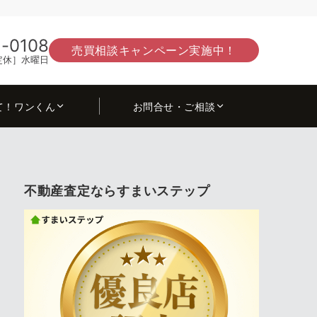
-0108
売買相談キャンペーン実施中！
0［定休］水曜日
て！ワンくん
お問合せ・ご相談
不動産査定ならすまいステップ