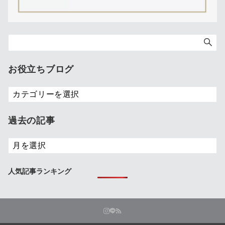
お役立ちブログ
お
役
立
過去の記事
ち
ブ
過
ロ
去
グ
の
人気記事ランキング
記
事