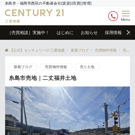
糸島市・福岡市西区の不動産会社[賃貸][売買][管理]
Menu
［売買相談］実施中！
はじめに
お知らせ
採用情報
売
【公式】センチュリー21 三愛地建
新着ブログ
売買物件情報
売り土地
新着ブログ
売買物件情報
売り土地
糸島市売地｜二丈福井土地