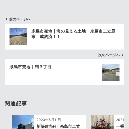
ー
前のページへ
投
糸島市売地｜海の見える土地 糸島市二丈鹿
稿
家 成約済！！
ナ
ビ
ゲ
次のページへ
ー
糸島市売地｜潤３丁目
シ
ョ
ン
関連記事
2023年8月11日
2021年
新築建売H｜糸島市二丈
一番く