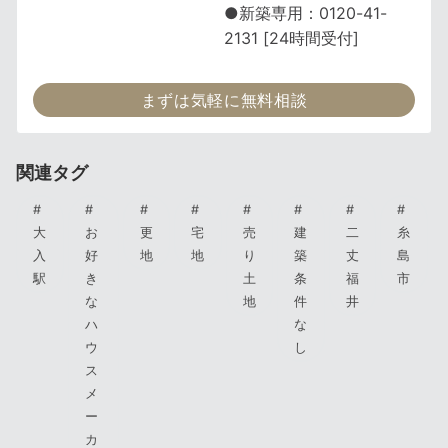
●新築専用：0120-41-
2131 [24時間受付]
まずは気軽に無料相談
関連タグ
大
お
更
宅
売
建
二
糸
入
好
地
地
り
築
丈
島
駅
き
土
条
福
市
な
地
件
井
ハ
な
ウ
し
ス
メ
ー
カ