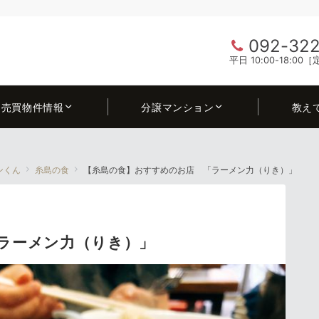
092-322
平日 10:00-18:0
売買物件情報
分譲マンション
教え
ンくん
糸島の食
【糸島の食】おすすめのお店 「ラーメン力（りき）」
ラーメン力（りき）」