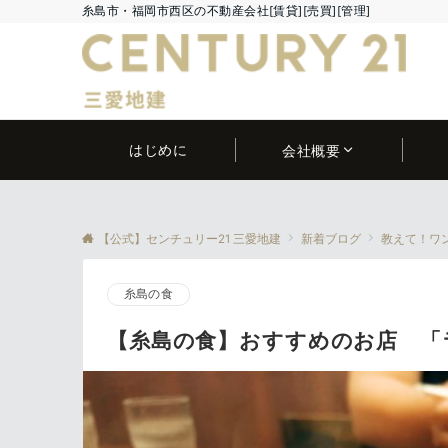
糸島市・福岡市西区の不動産会社[賃貸][売買][管理]
はじめに
会社概要
【公式】センチュリー21 三愛地建
新着ブログ
教えて！ワ
糸島の食
【糸島の食】おすすめのお店 「