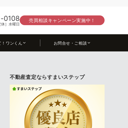
-0108
売買相談キャンペーン実施中！
0［定休］水曜日
て！ワンくん
お問合せ・ご相談
不動産査定ならすまいステップ