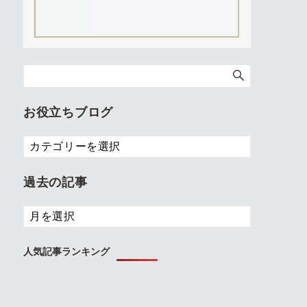
お役立ちブログ
お
役
立
過去の記事
ち
ブ
過
ロ
去
グ
の
人気記事ランキング
記
事