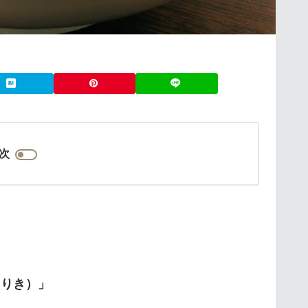
次
。
（りき）」