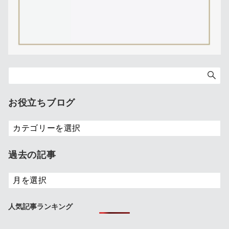
お役立ちブログ
お
役
立
過去の記事
ち
ブ
過
ロ
去
グ
の
人気記事ランキング
記
事