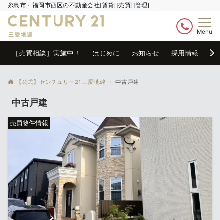
糸島市・福岡市西区の不動産会社[賃貸][売買][管理]
Menu
［売買相談］実施中！
はじめに
お知らせ
採用情報
売
【公式】センチュリー21 三愛地建
中古戸建
中古戸建
売買物件情報