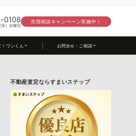
-0108
売買相談キャンペーン実施中！
0［定休］水曜日
て！ワンくん
お問合せ・ご相談
不動産査定ならすまいステップ