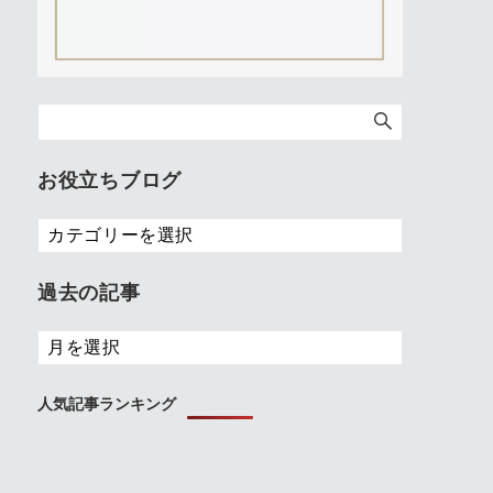
お役立ちブログ
お
役
立
過去の記事
ち
ブ
過
ロ
去
グ
の
人気記事ランキング
記
事