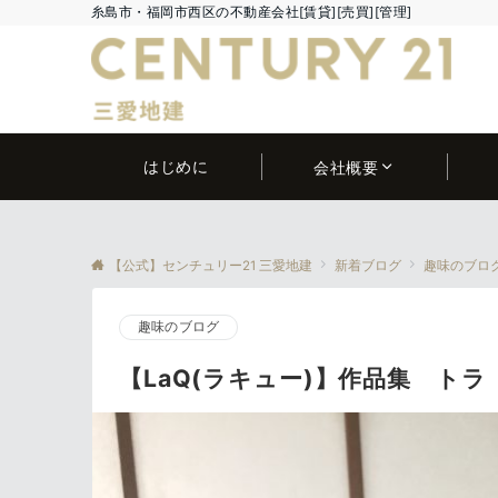
糸島市・福岡市西区の不動産会社[賃貸][売買][管理]
はじめに
会社概要
【公式】センチュリー21 三愛地建
新着ブログ
趣味のブロ
趣味のブログ
【LaQ(ラキュー)】作品集 トラ