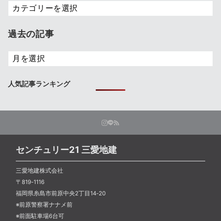
お
役
立
過去の記事
ち
ブ
過
ロ
去
グ
の
人気記事ランキング
記
事
センチュリー21 三愛地建
三愛地建株式会社
〒819-1116
福岡県糸島市前原中央2丁目14-20
※前原警察署ナナメ前
※前面駐車場6台可