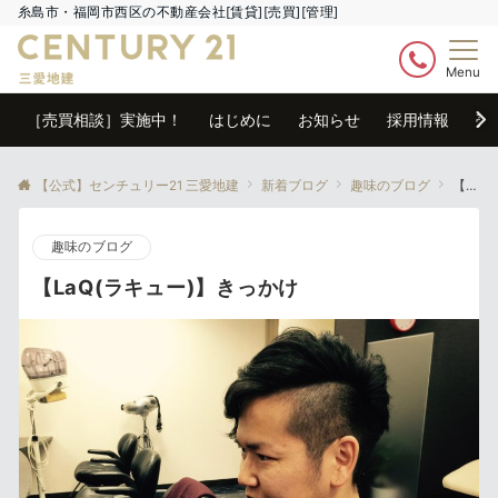
糸島市・福岡市西区の不動産会社[賃貸][売買][管理]
Menu
［売買相談］実施中！
はじめに
お知らせ
採用情報
売
【公式】センチュリー21 三愛地建
新着ブログ
趣味のブログ
【LaQ(ラキュー)】きっかけ
趣味のブログ
【LaQ(ラキュー)】きっかけ