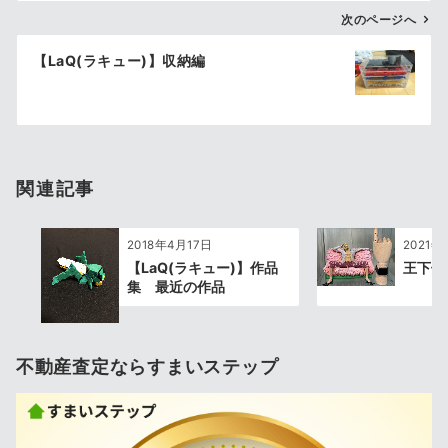
ゲ
次のページへ
ー
【LaQ(ラキュー)】収納編
シ
ョ
ン
関連記事
2018年4月17日
2021年
【LaQ(ラキュー)】作品
王下七
集 最近の作品
不動産査定ならすまいステップ