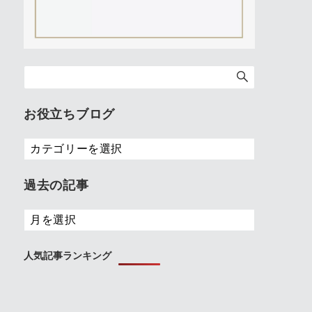
お役立ちブログ
お
役
立
過去の記事
ち
ブ
過
ロ
去
グ
の
人気記事ランキング
記
事