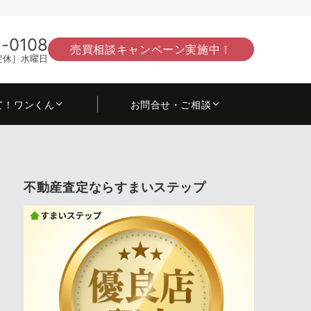
-0108
売買相談キャンペーン実施中！
0［定休］水曜日
て！ワンくん
お問合せ・ご相談
不動産査定ならすまいステップ