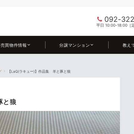
092-322
平日 10:00-18:0
売買物件情報
分譲マンション
教え
グ
【LaQ(ラキュー)】作品集 羊と豚と狼
と豚と狼