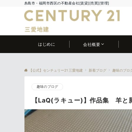
糸島市・福岡市西区の不動産会社[賃貸][売買][管理]
はじめに
会社概要
【公式】センチュリー21 三愛地建
新着ブログ
趣味のブロ
趣味のブログ
【LaQ(ラキュー)】作品集 羊