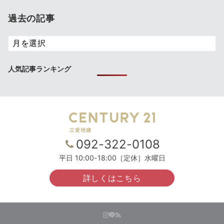
立
過去の記事
ち
ブ
過
ロ
去
グ
の
人気記事ランキング
記
事
092-322-0108
平日 10:00-18:00［定休］水曜日
詳しくはこちら