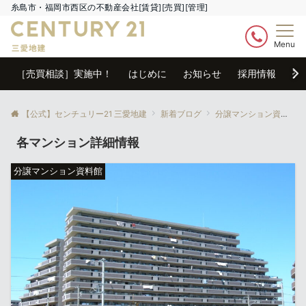
糸島市・福岡市西区の不動産会社[賃貸][売買][管理]
Menu
［売買相談］実施中！
はじめに
お知らせ
採用情報
売
【公式】センチュリー21 三愛地建
新着ブログ
分譲マンション資料館
各マンション詳細情報
分譲マンション資料館