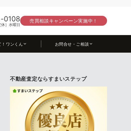
-0108
売買相談キャンペーン実施中！
0［定休］水曜日
て！ワンくん
お問合せ・ご相談
不動産査定ならすまいステップ