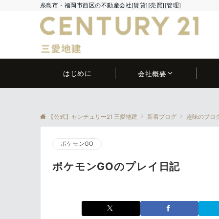
糸島市・福岡市西区の不動産会社[賃貸][売買][管理]
はじめに
会社概要
【公式】センチュリー21 三愛地建
新着ブログ
趣味のブロ
ポケモンGO
ポケモンGOのプレイ日記