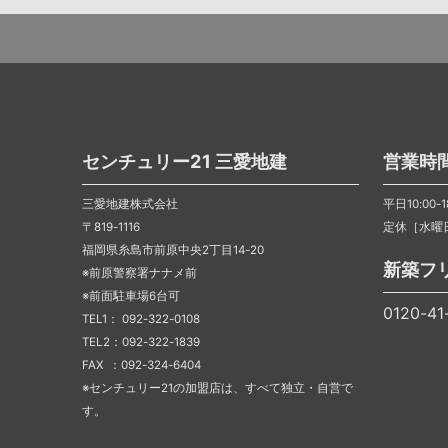
センチュリー21 三愛地建
営業時
三愛地建株式会社
平日10:00-1
〒819-1116
定休［水曜
福岡県糸島市前原中央2丁目14-20
新築フ
※前原警察署ナナメ前
※前面駐車場6台可
0120-4
TEL1： 092-322-0108
TEL2：092-322-1839
FAX ：092-324-6404
※センチュリー21の加盟店は、すべて独立・自営で
す。