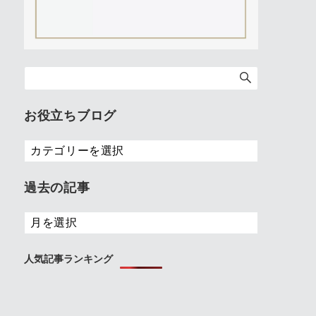
お役立ちブログ
お
役
立
過去の記事
ち
ブ
過
ロ
去
グ
の
人気記事ランキング
記
事