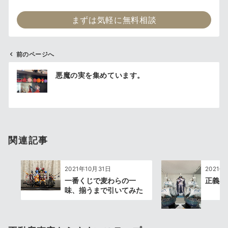
まずは気軽に無料相談
前のページへ
投
悪魔の実を集めています。
稿
ナ
ビ
ゲ
ー
関連記事
シ
ョ
ン
2021年10月31日
2021年
一番くじで麦わらの一
正義の
味、揃うまで引いてみた