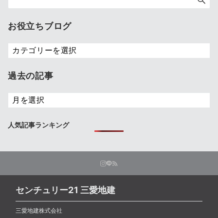
お役立ちブログ
お
役
立
過去の記事
ち
ブ
過
ロ
去
グ
の
人気記事ランキング
記
事
センチュリー21 三愛地建
三愛地建株式会社