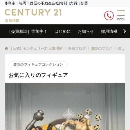
糸島市・福岡市西区の不動産会社[賃貸][売買][管理]
Menu
［売買相談］実施中！
はじめに
お知らせ
採用情報
売
【公式】センチュリー21 三愛地建
新着ブログ
趣味のブログ
趣味のフィギュアコレクション
趣味のフィギュアコレクション
お気に入りのフィギュア